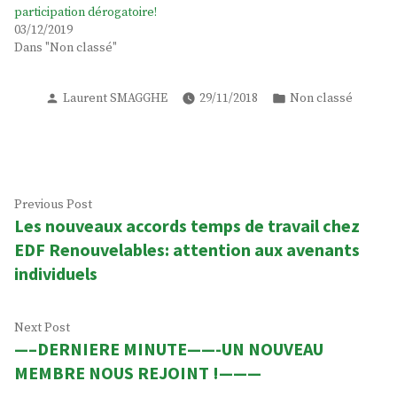
participation dérogatoire!
03/12/2019
Dans "Non classé"
Posted
Posted
Laurent SMAGGHE
29/11/2018
Non classé
by
in
Navigation
Previous
Previous Post
Les nouveaux accords temps de travail chez
post:
de
EDF Renouvelables: attention aux avenants
l’article
individuels
Next
Next Post
—–DERNIERE MINUTE——-UN NOUVEAU
post:
MEMBRE NOUS REJOINT !———