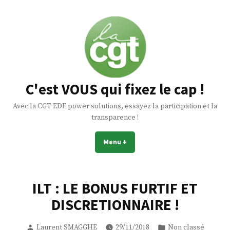
Skip
to
content
C'est VOUS qui fixez le cap !
Avec la CGT EDF power solutions, essayez la participation et la
transparence !
Menu
+
expanded
collapsed
ILT : LE BONUS FURTIF ET
DISCRETIONNAIRE !
Posted
Posted
Laurent SMAGGHE
29/11/2018
Non classé