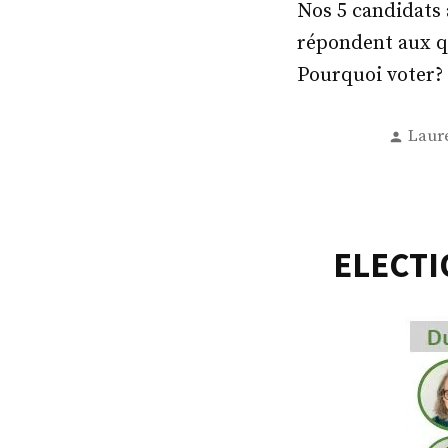
Nos 5 candidats 
répondent aux qu
Pourquoi voter?
Post
Laur
by
ELECTI