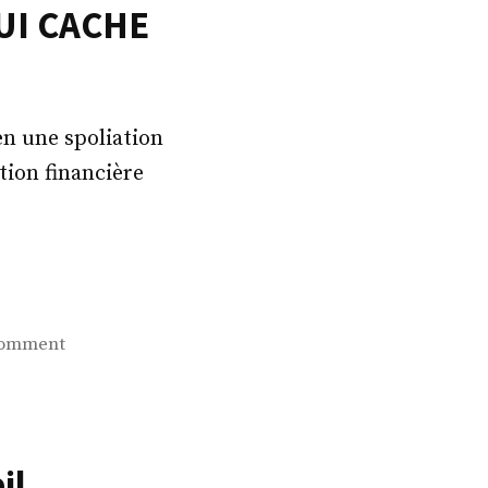
QUI CACHE
n une spoliation
tion financière
on
comment
DEMAIN
TOUS
EN
GREVE
il
POUR