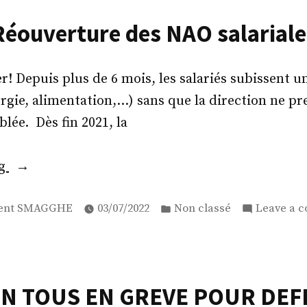
2022!
«
Réouverture des NAO salariale
r! Depuis plus de 6 mois, les salariés subissent un
ergie, alimentation,…) sans que la direction ne p
ée. Dès fin 2021, la
« Réouverture
ng
des
ed
Posted
NAO
ent SMAGGHE
03/07/2022
Non classé
Leave a 
in
salariales »
N TOUS EN GREVE POUR DE