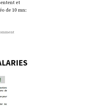
sentent et
éo de 10 mn:
on
comment
DECOUVREZ
LA
VIDEO
DE
ALARIES
PRESENTATION
DE
LA
LISTE
CGT!