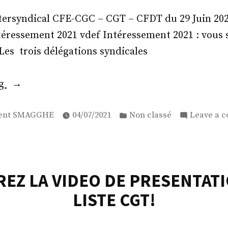
d’Administration
d’EDF
ersyndical CFE-CGC – CGT – CFDT du 29 Juin 2
Renouvelables »
téressement 2021 vdef Intéressement 2021 : vous
 Les trois délégations syndicales
« INTERESSEMENT
ng
2021
ed
Posted
EN
ent SMAGGHE
04/07/2021
Non classé
Leave a 
in
PERIL »
EZ LA VIDEO DE PRESENTATI
LISTE CGT!