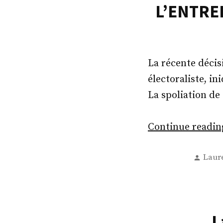
L’ENTREP
La récente déci
électoraliste, i
La spoliation de
Continue readi
Post
Laur
by
L