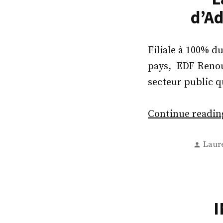
d’Ad
Filiale à 100% d
pays, EDF Renouv
secteur public q
Continue readi
Post
Laur
by
I