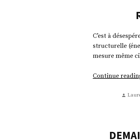
C’est à désespére
structurelle (én
mesure même cibl
Continue readi
Post
Laur
by
DEMAI