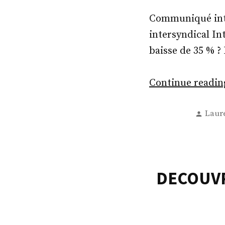
Communiqué int
intersyndical In
baisse de 35 % ?
Continue readi
Post
Laur
by
DECOUVR