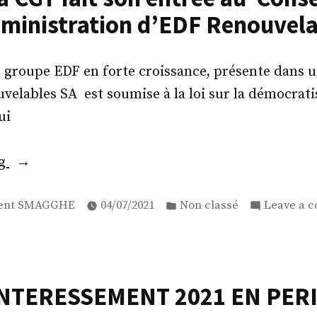
ministration d’EDF Renouvel
!!!
L’ARENH,
L’ARBRE
u groupe EDF en forte croissance, présente dans u
QUI
elables SA est soumise à la loi sur la démocrati
CACHE
ui
LA
FORÊT. »
« La
ng
CGT
ed
Posted
fait
ent SMAGGHE
04/07/2021
Non classé
Leave a 
in
son
entrée
au
NTERESSEMENT 2021 EN PER
Conseil