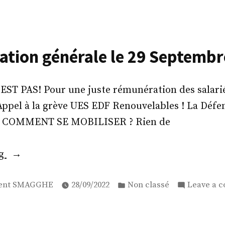
ation générale le 29 Septemb
ST PAS! Pour une juste rémunération des salari
ppel à la grève UES EDF Renouvelables ! La Défen
2 COMMENT SE MOBILISER ? Rien de
«
Mobilisation
ng
générale
ed
Posted
le
ent SMAGGHE
28/09/2022
Non classé
Leave a 
in
29
Septembre