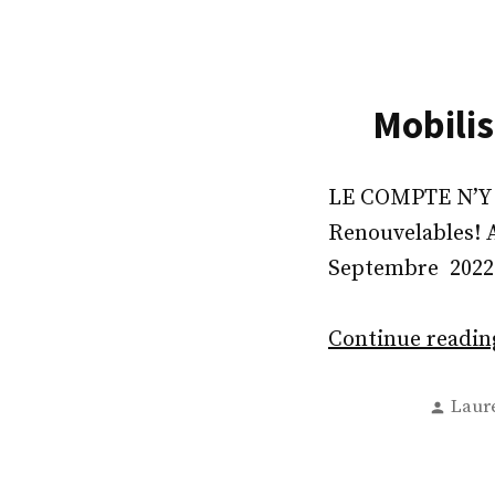
Mobilis
LE COMPTE N’Y E
Renouvelables! A
Septembre 202
Continue readi
Post
Laur
by