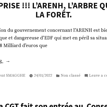
RISE !!! L’ARENH, L’ARBRE 
LA FORÊT.
sion du gouvernement concernant l’ARENH est bie
nique et dangereuse d’EDF qui met en péril sa situa
 8 Milliard d’euros que
« DEMAIN
ng
TOUS
ed
Posted
EN
ent SMAGGHE
24/01/2022
Non classé
Leave a 
in
GREVE
POUR
DEFENDRE
a CGT fait son entrée au Conse
L’ENTREPRISE