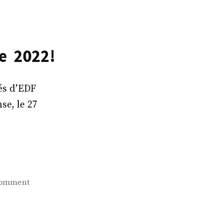
re 2022!
és d’EDF
se, le 27
on
comment
Mobilisation
générale
le