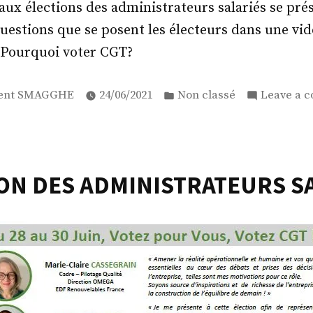
aux élections des administrateurs salariés se pré
estions que se posent les électeurs dans une vid
 Pourquoi voter CGT?
ed
Posted
ent SMAGGHE
24/06/2021
Non classé
Leave a 
in
ON DES ADMINISTRATEURS S