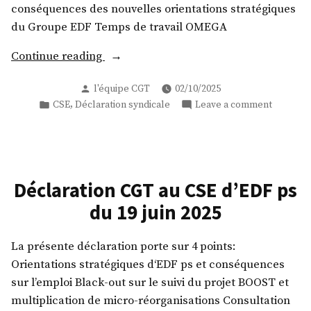
conséquences des nouvelles orientations stratégiques
du Groupe EDF Temps de travail OMEGA
« Déclaration
Continue reading
CGT
Posted
l'équipe CGT
02/10/2025
au
by
Posted
on
,
CSE
Déclaration syndicale
Leave a comment
CSE
in
Déclarat
d’EDF
CGT
ps
au
du
CSE
d’EDF
25
Déclaration CGT au CSE d’EDF ps
ps
Septembre
du 19 juin 2025
du
2025 »
25
Septemb
La présente déclaration porte sur 4 points:
2025
Orientations stratégiques d‘EDF ps et conséquences
sur l’emploi Black-out sur le suivi du projet BOOST et
multiplication de micro-réorganisations Consultation