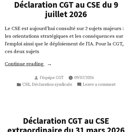
Déclaration CGT au CSE du 9
juillet 2026
Le CSE est aujourd’hui consulté sur 2 sujets majeurs :
les orientations stratégiques et les conséquences sur
l’emploi ainsi que le déploiement de l’IA. Pour la CGT,
ces deux sujets
« Déclaration
Continue reading
CGT
Posted
l'équipe CGT
09/07/2026
au
by
Posted
on
,
CSE
Déclaration syndicale
Leave a comment
CSE
in
Déclarat
du
CGT
9
au
juillet
CSE
du
2026 »
Déclaration CGT au CSE
9
extraordinaire du 31 mars 2026
juillet