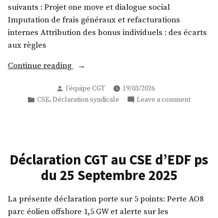
suivants : Projet one move et dialogue social
Imputation de frais généraux et refacturations
internes Attribution des bonus individuels : des écarts
aux règles
« Déclaration
Continue reading
CGT
Posted
l'équipe CGT
19/03/2026
au
by
Posted
on
,
CSE
Déclaration syndicale
Leave a comment
CSE
in
Déclarat
du
CGT
19
au
mars
CSE
du
2026 »
Déclaration CGT au CSE d’EDF ps
19
du 25 Septembre 2025
mars
2026
La présente déclaration porte sur 5 points: Perte AO8
parc éolien offshore 1,5 GW et alerte sur les