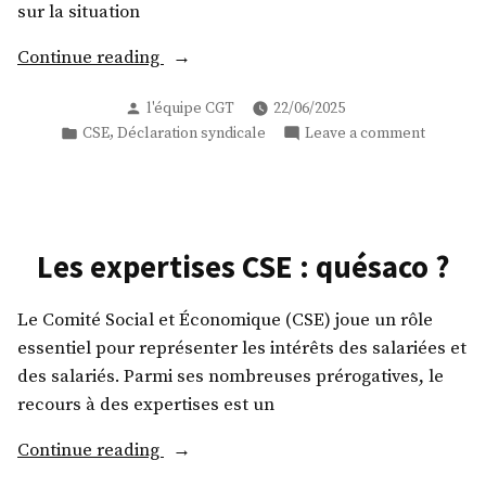
sur la situation
« Déclaration
Continue reading
CGT
Posted
l'équipe CGT
22/06/2025
au
by
Posted
on
,
CSE
Déclaration syndicale
Leave a comment
CSE
in
Déclarat
d’EDF
CGT
ps
au
du
CSE
d’EDF
19
Les expertises CSE : quésaco ?
ps
juin
du
2025 »
Le Comité Social et Économique (CSE) joue un rôle
19
juin
essentiel pour représenter les intérêts des salariées et
2025
des salariés. Parmi ses nombreuses prérogatives, le
recours à des expertises est un
« Les
Continue reading
expertises