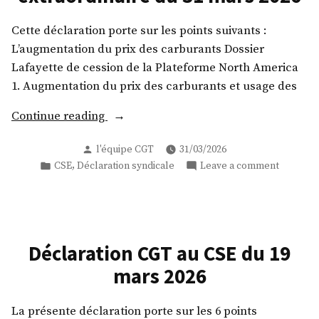
2026
Cette déclaration porte sur les points suivants :
L’augmentation du prix des carburants Dossier
Lafayette de cession de la Plateforme North America
1. Augmentation du prix des carburants et usage des
« Déclaration
Continue reading
CGT
Posted
l'équipe CGT
31/03/2026
au
by
Posted
on
,
CSE
Déclaration syndicale
Leave a comment
CSE
in
Déclarat
extraordinaire
CGT
du
au
31
CSE
extraord
mars
Déclaration CGT au CSE du 19
du
2026 »
mars 2026
31
mars
2026
La présente déclaration porte sur les 6 points