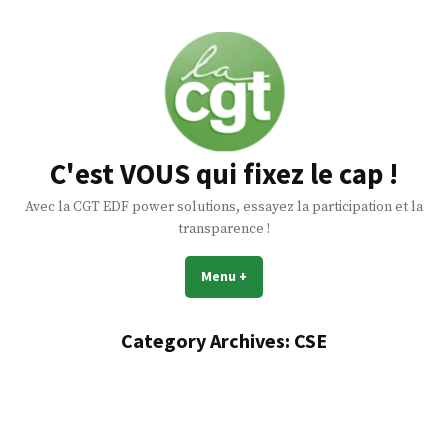
Skip
to
content
C'est VOUS qui fixez le cap !
Avec la CGT EDF power solutions, essayez la participation et la
transparence !
Menu
+
expanded
collapsed
Category Archives:
CSE